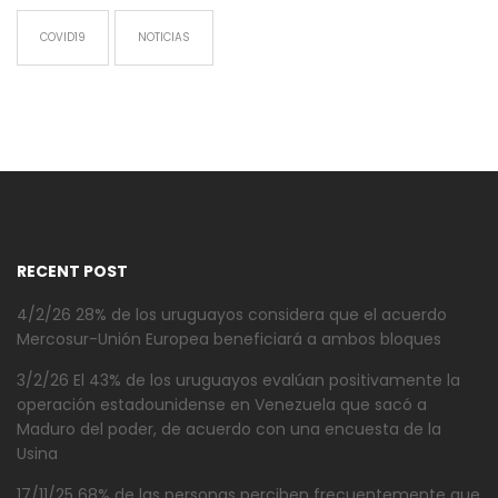
COVID19
NOTICIAS
RECENT POST
4/2/26 28% de los uruguayos considera que el acuerdo
Mercosur-Unión Europea beneficiará a ambos bloques
3/2/26 El 43% de los uruguayos evalúan positivamente la
operación estadounidense en Venezuela que sacó a
Maduro del poder, de acuerdo con una encuesta de la
Usina
17/11/25 68% de las personas perciben frecuentemente que