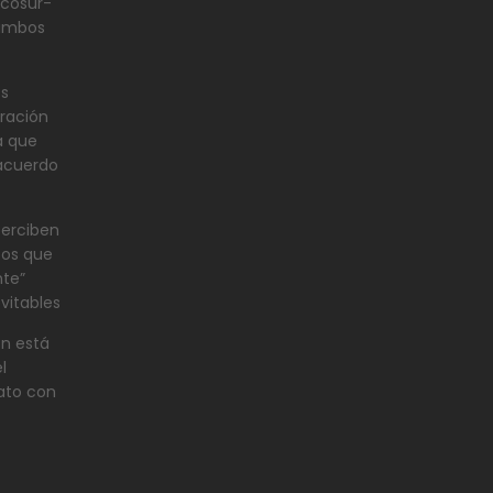
rcosur-
 ambos
os
ración
a que
 acuerdo
perciben
os que
te”
vitables
ón está
l
rato con