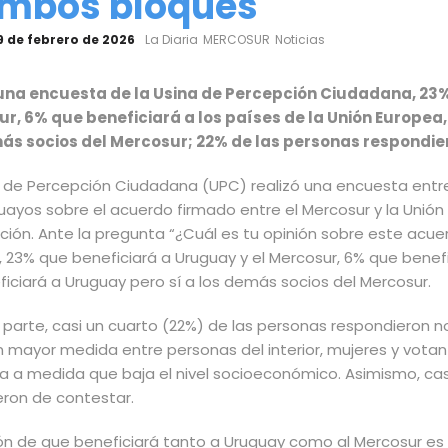
ambos bloques
9 de febrero de 2026
La Diaria
MERCOSUR
Noticias
na encuesta de la Usina de Percepción Ciudadana, 23% 
r, 6% que beneficiará a los países de la Unión Europea,
ás socios del Mercosur; 22% de las personas respondier
a de Percepción Ciudadana (UPC) realizó una encuesta entre 
guayos sobre el
acuerdo firmado entre el Mercosur y la Unión
ción. Ante la pregunta “¿Cuál es tu opinión sobre este acu
 23% que beneficiará a Uruguay y el Mercosur, 6% que benefi
iciará a Uruguay pero sí a los demás socios del Mercosur.
 parte, casi un cuarto (22%) de las personas respondieron n
n mayor medida entre personas del interior, mujeres y votan
 a medida que baja el nivel socioeconómico. Asimismo, cas
eron de contestar.
ión de que beneficiará tanto a Uruguay como al Mercosur e