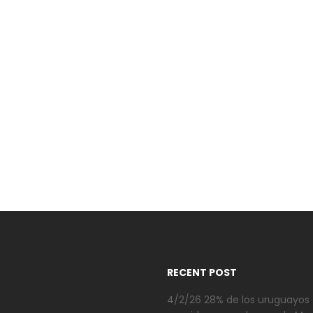
RECENT POST
4/2/26 28% de los uruguayos