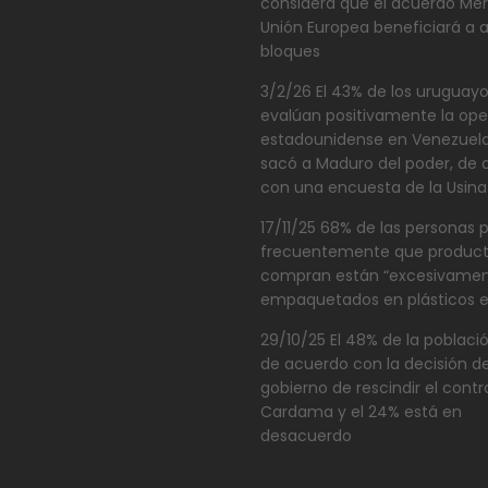
considera que el acuerdo Me
Unión Europea beneficiará a
bloques
3/2/26 El 43% de los uruguay
evalúan positivamente la ope
estadounidense en Venezuel
sacó a Maduro del poder, de
con una encuesta de la Usina
17/11/25 68% de las personas 
frecuentemente que product
compran están “excesivamen
empaquetados en plásticos e
29/10/25 El 48% de la poblaci
de acuerdo con la decisión de
gobierno de rescindir el cont
Cardama y el 24% está en
desacuerdo