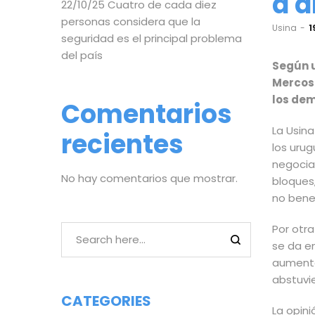
a 
22/10/25 Cuatro de cada diez
personas considera que la
by
Usina
1
seguridad es el principal problema
del país
Según u
Mercosu
los dem
Comentarios
La Usin
recientes
los uru
negocia
No hay comentarios que mostrar.
bloques,
no benef
Por otra
se da e
aumenta
abstuvi
CATEGORIES
La opin