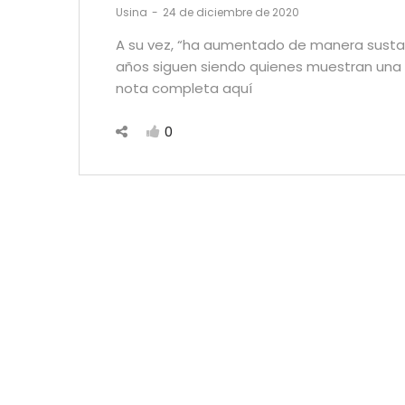
by
Usina
24 de diciembre de 2020
A su vez, “ha aumentado de manera sustanc
años siguen siendo quienes muestran una ac
nota completa aquí
0