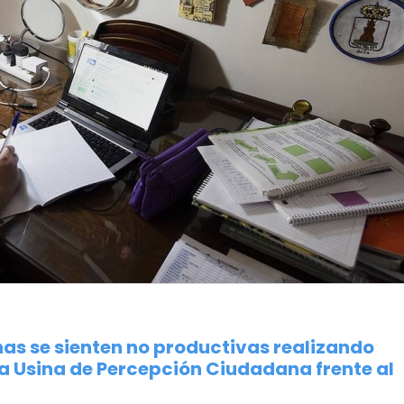
as se sienten no productivas realizando
la Usina de Percepción Ciudadana frente al