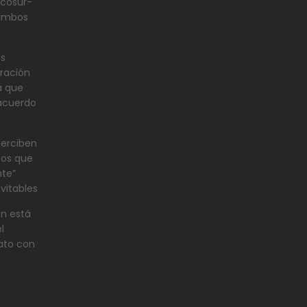
rcosur-
 ambos
os
ración
a que
 acuerdo
perciben
os que
te”
vitables
ón está
l
rato con