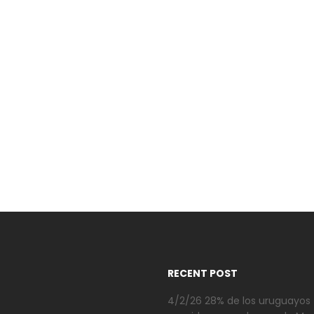
RECENT POST
4/2/26 28% de los uruguayos