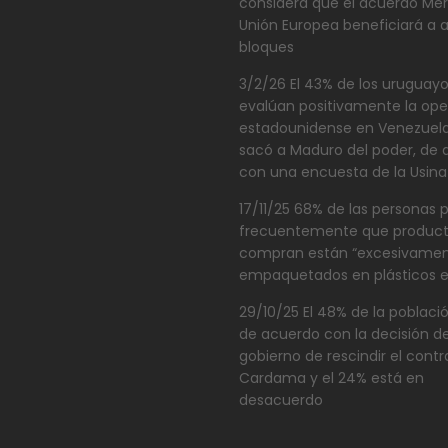
considera que el acuerdo Me
Unión Europea beneficiará a
bloques
3/2/26 El 43% de los uruguay
evalúan positivamente la ope
estadounidense en Venezuel
sacó a Maduro del poder, de
con una encuesta de la Usina
17/11/25 68% de las personas 
frecuentemente que product
compran están “excesivamen
empaquetados en plásticos e
29/10/25 El 48% de la poblaci
de acuerdo con la decisión de
gobierno de rescindir el cont
Cardama y el 24% está en
desacuerdo