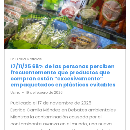
La Diaria
Noticias
17/11/25 68% de las personas perciben
frecuentemente que productos que
compran están “excesivamente”
empaquetados en plásticos evitables
by
Usina
19 de febrero de 2026
Publicado el 17 de noviembre de 2025
Escribe Camila Méndez en Debates ambientales
Mientras la contaminación causada por el
contaminante avanza en el mundo, una nueva