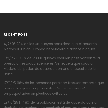
RECENT POST
4/2/26 28% de los uruguayos considera que el acuerdo
Mercosur-Unión Europea beneficiará a ambos bloques
3/2/26 El 43% de los uruguayos evalúan positivamente la
operación estadounidense en Venezuela que sacó a
Maduro del poder, de acuerdo con una encuesta de la
Usina
17/11/25 68% de las personas perciben frecuentemente que
productos que compran están “excesivamente”
empaquetados en plásticos evitables
29/10/25 El 48% de la población está de acuerdo con la
decisión del gobierno de rescindir el contrato con Cardama