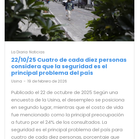
La Diaria
Noticias
22/10/25 Cuatro de cada diez personas
considera que la seguridad es el
principal problema del país
by
Usina
19 de febrero de 2026
Publicado el 22 de octubre de 2025 Según una
encuesta de la Usina, el desempleo se posiciona
en segundo lugar, mientras que el costo de vida
fue mencionado como la principal preocupación
a futuro por el 24% de los consultados. La
seguridad es el principal problema del país para
cuatro de cada diez personas, porcentaje que