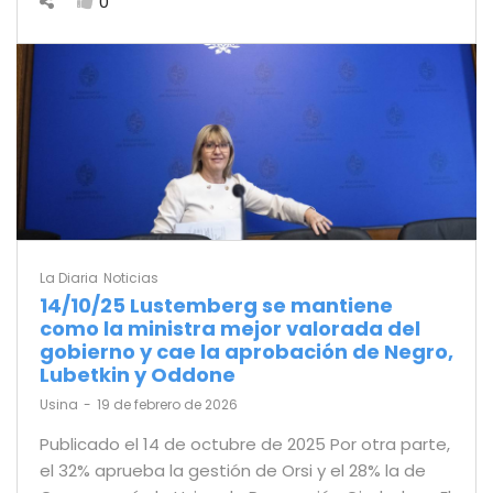
0
La Diaria
Noticias
14/10/25 Lustemberg se mantiene
como la ministra mejor valorada del
gobierno y cae la aprobación de Negro,
Lubetkin y Oddone
by
Usina
19 de febrero de 2026
Publicado el 14 de octubre de 2025 Por otra parte,
el 32% aprueba la gestión de Orsi y el 28% la de