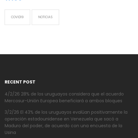
COVID19
NOTICIAS
RECENT POST
4/2/26 28% de los uruguayos considera que el acuerdo
Mercosur-Unión Europea beneficiará a ambos bloques
3/2/26 El 43% de los uruguayos evalúan positivamente la
operación estadounidense en Venezuela que sacó a
Maduro del poder, de acuerdo con una encuesta de la
Usina