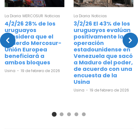
La Diaria
MERCOSUR
Noticias
La Diaria
Noticias
4/2/26 28% de los
3/2/26 El 43% de los
uruguayos
uruguayos evalúan
considera que el
positivamente la
acuerdo Mercosur-
operación
Unión Europea
estadounidense en
beneficiará a
Venezuela que sacó
ambos bloques
a Maduro del poder,
de acuerdo con una
by
Usina
19 de febrero de 2026
encuesta de la
Usina
by
Usina
19 de febrero de 2026