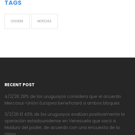
TAGS
COVID19
NOTICIAS
RECENT POST
4/2/26 28% de los uruguayos considera que el acuerdo
Mercosur-Unión Europea beneficiará a ambos bloques
3/2/26 El 43% de los uruguayos evalúan positivamente la
operación estadounidense en Venezuela que sacó a
Maduro del poder, de acuerdo con una encuesta de la
Usina