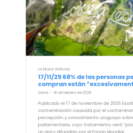
La Diaria
Noticias
17/11/25 68% de las personas 
compran están “excesivamente
by
Usina
19 de febrero de 2026
Publicado el 17 de noviembre de 2025 Esc
contaminación causada por el contaminan
percepción y conocimiento uruguayo sobre l
parlamentaria, cuyo tratamiento será “prio
un dato difundido por el Fondo Mundial…