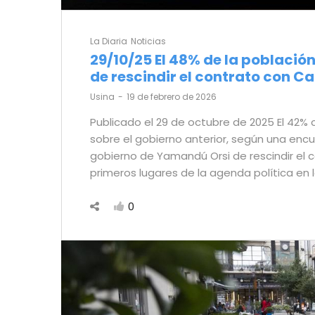
La Diaria
Noticias
29/10/25 El 48% de la població
de rescindir el contrato con 
by
Usina
19 de febrero de 2026
Publicado el 29 de octubre de 2025 El 42%
sobre el gobierno anterior, según una encu
gobierno de Yamandú Orsi de rescindir el 
primeros lugares de la agenda política en l
0