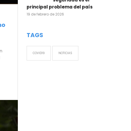
principal problema del país
19 de febrero de 2026
no
TAGS
ón
COVID19
NOTICIAS
l