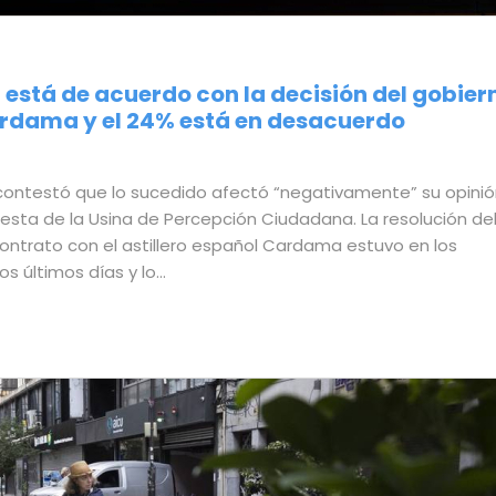
n está de acuerdo con la decisión del gobier
Cardama y el 24% está en desacuerdo
 contestó que lo sucedido afectó “negativamente” su opini
esta de la Usina de Percepción Ciudadana. La resolución de
contrato con el astillero español Cardama estuvo en los
os últimos días y lo…