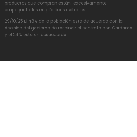
productos que compran están “excesivamente”
empaquetados en plásticos evitables
29/10/25 El 48% de la población está de acuerdo con la
decisión del gobierno de rescindir el contrato con Cardama
y el 24% está en desacuerdo