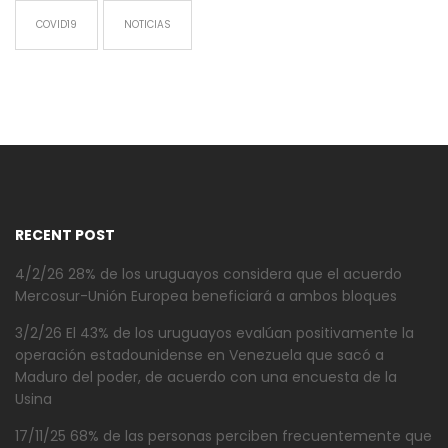
COVID19
NOTICIAS
RECENT POST
4/2/26 28% de los uruguayos considera que el acuerdo
Mercosur-Unión Europea beneficiará a ambos bloques
3/2/26 El 43% de los uruguayos evalúan positivamente la
operación estadounidense en Venezuela que sacó a
Maduro del poder, de acuerdo con una encuesta de la
Usina
17/11/25 68% de las personas perciben frecuentemente que