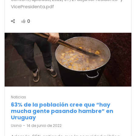
VicePresidenta.pdf
0
Noticias
63% de la población cree que “hay
mucha gente pasando hambre” en
Uruguay
by
Usina
14 de junio de 2022