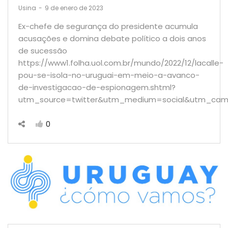
by
Usina
9 de enero de 2023
Ex-chefe de segurança do presidente acumula
acusações e domina debate político a dois anos
de sucessão
https://www1.folha.uol.com.br/mundo/2022/12/lacalle-
pou-se-isola-no-uruguai-em-meio-a-avanco-
de-investigacao-de-espionagem.shtml?
utm_source=twitter&utm_medium=social&utm_cam
0