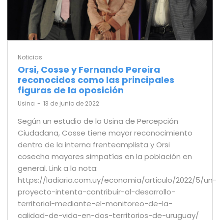
Noticias
Orsi, Cosse y Fernando Pereira
reconocidos como las principales
figuras de la oposición
by
Usina
13 de junio de 2022
Según un estudio de la Usina de Percepción
Ciudadana, Cosse tiene mayor reconocimiento
dentro de la interna frenteamplista y Orsi
cosecha mayores simpatías en la población en
general. Link a la nota:
https://ladiaria.com.uy/economia/articulo/2022/5/un-
proyecto-intenta-contribuir-al-desarrollo-
territorial-mediante-el-monitoreo-de-la-
calidad-de-vida-en-dos-territorios-de-uruguay/