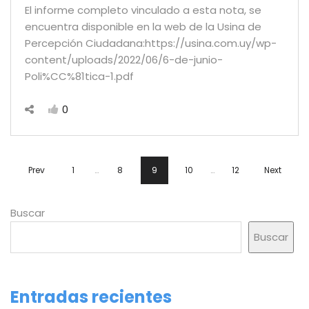
El informe completo vinculado a esta nota, se
encuentra disponible en la web de la Usina de
Percepción Ciudadana:https://usina.com.uy/wp-
content/uploads/2022/06/6-de-junio-
Poli%CC%81tica-1.pdf
0
Prev
1
…
8
9
10
…
12
Next
Buscar
Buscar
Entradas recientes